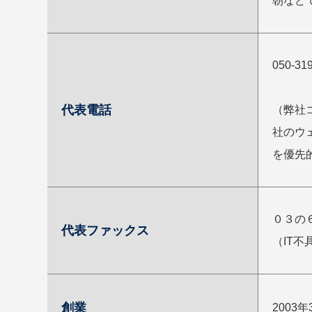
朝など
050-31
代表電話
（弊社
社のウ
を優先
０３の
代表ファックス
（IT
創業
2003年