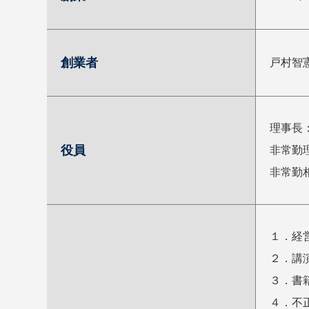
創業者
戸村智
理事長
役員
非常勤
非常勤
１．経
２．講
３．書
４．不