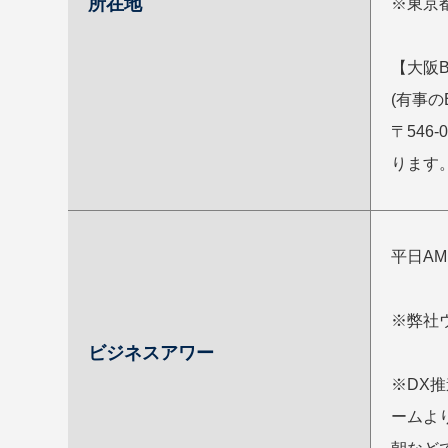
所在地
※東京
【大阪
(有事
〒54
ります
平日AM
※弊社
ビジネスアワー
※DX
ームよ