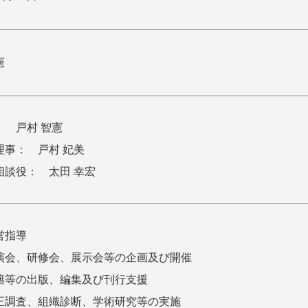
憲
： 戸村 智憲
理事： 戸村 妃美
相談役： 太田 幸宏
営指導
演会、研修会、展示会等の企画及び開催
籍等の出版、編集及び刊行支援
正調査、組織診断、学術研究等の実施