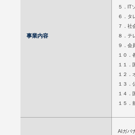
５．I
６．タ
７．社
事業内容
８．テ
９．会
１０．
１１．
１２．
１３．
１４．
１５．
AIガバナ