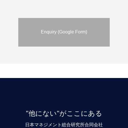
Enquiry (Google Form)
"他にない"がここにある
日本マネジメント総合研究所合同会社