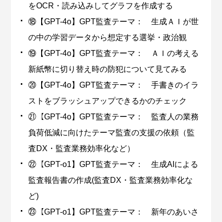
をOCR・読み込みしてグラフを作成する
⑱【GPT-4o】GPT監査テーマ： 生成ＡＩが世
の中の学習データから想定する選挙・政治観
⑲【GPT-4o】GPT監査テーマ： ＡＩの考える
新紙幣に切り替え時の防犯について見てみる
⑳【GPT-4o】GPT監査テーマ： 手書きのイラ
ストをブラッシュアップできるかのチェック
㉑【GPT-4o】GPT監査テーマ： 監査人の業務
負荷低減に向けたテーマ監査の支援の依頼（監
査DX・監査業務効率化など）
㉒【GPT-o1】GPT監査テーマ： 生成AIによる
監査報告書の作成(監査DX・監査業務効率化な
ど)
㉓【GPT-o1】GPT監査テーマ： 新年のあいさ