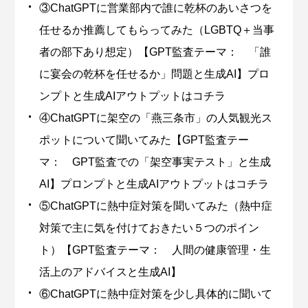
③ChatGPTに営業部内で誰に乾杯のあいさつを
任せるか推薦してもらってみた（LGBTQ＋当事
者の部下あり想定）【GPT監査テーマ： 「誰
に宴会の乾杯を任せるか」問題と生成AI】プロ
ンプトと生成AIアウトプットはコチラ
④ChatGPTに架空の「燕三条市」の人気観光ス
ポットについて聞いてみた【GPT監査テー
マ： GPT監査での「架空事実テスト」と生成
AI】プロンプトと生成AIアウトプットはコチラ
⑤ChatGPTに熱中症対策を聞いてみた（熱中症
対策で主に気を付けておきたい５つのポイン
ト）【GPT監査テーマ： 人間の健康管理・生
活上のアドバイスと生成AI】
⑥ChatGPTに熱中症対策を少し具体的に聞いて