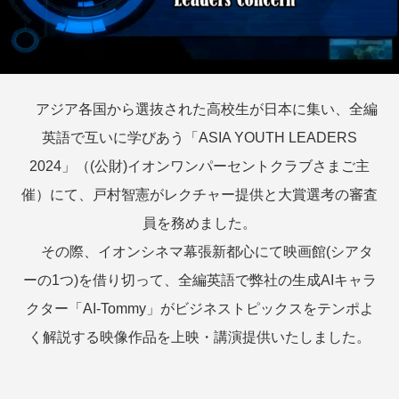
アジア各国から選抜された高校生が日本に集い、全編
英語で互いに学びあう「ASIA YOUTH LEADERS
2024」（(公財)イオンワンパーセントクラブさまご主
催）にて、戸村智憲がレクチャー提供と大賞選考の審査
員を務めました。
その際、イオンシネマ幕張新都心にて映画館(シアタ
ーの1つ)を借り切って、全編英語で弊社の生成AIキャラ
クター「AI-Tommy」がビジネストピックスをテンポよ
く解説する映像作品を上映・講演提供いたしました。