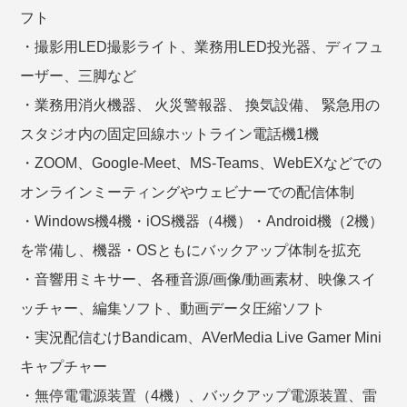
フト
・撮影用LED撮影ライト、業務用LED投光器、ディフュ
ーザー、三脚など
・業務用消火機器、 火災警報器、 換気設備、 緊急用の
スタジオ内の固定回線ホットライン電話機1機
・ZOOM、Google-Meet、MS-Teams、WebEXなどでの
オンラインミーティングやウェビナーでの配信体制
・Windows機4機・iOS機器（4機）・Android機（2機）
を常備し、機器・OSともにバックアップ体制を拡充
・音響用ミキサー、各種音源/画像/動画素材、映像スイ
ッチャー、編集ソフト、動画データ圧縮ソフト
・実況配信むけBandicam、AVerMedia Live Gamer Mini
キャプチャー
・無停電電源装置（4機）、バックアップ電源装置、雷