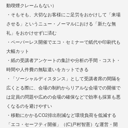
動喫煙クレームもない）
・そもそも、大切なお客様にご足労をおかけして「来場
させる」というニュー・ノーマルにおける「新たな無
礼」をおかけせずに済む
・ペーパーレス開催でエコ・セミナーで紙代や印刷代も
大幅カット
・紙の受講者アンケートの集計や分析の手間・コスト・
時間や人件費の無駄遣いをカットできる
・「ソーシャルディスタンス」として受講者席の間隔を
広くとる際に、会場の制約からリアルな会場での開催で
は定員の問題や広めの会場の確保などで効率も採算も悪
くなるのを避けやすい
・移動にかかるCO2排出削減など環境負荷を低減する
「エコ・セーフティ開催」（(C)戸村智憲）な運営・開