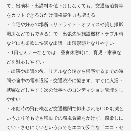
て、出演料・出講料を値下げしなくても、交通宿泊費等
をカットできる分だけ価格競争力も増える
・自宅や好みの場所（サテライト・オフィスや貸し撮影
場所などでもできる）で、出張先や施設機材トラブル時
などにも柔軟に快適な出講・出演形態となりやすい
・1日セミナーなどでは、昼食休憩時に、育児・家事な
どを対応しやすい
・出演や出講の後、リアルな会場から帰宅するまでの時
間や途中の電車遅延・交通渋滞に悩まず、すぐに入浴・
就寝などしやすく次の仕事へのコンディション管理をし
やすい
・移動時の飛行機など交通機関で排出されるCO2削減と
いうよりそもそも移動での環境負荷をかけず、感染しに
くい・させにくいという点でもエコで安全な「エコ・セ