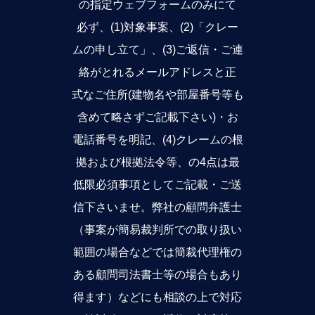
の指定ウェブフォームのみにて
必ず、(1)対象事案、(2)「クレー
ムの申し立て」、(3)ご返信・ご連
絡がとれるメールアドレスと正
式なご住所(建物名や部屋番号等も
含めて略さずご記載下さい)・お
電話番号を明記、(4)クレームの根
拠および根拠法令等、の4点は最
低限必須事項としてご記載・ご送
信下さいませ。弊社の顧問弁護士
（事案が簡易裁判所での取り扱い
範囲の場合などでは簡裁代理権の
ある顧問司法書士等の場合もあり
得ます）などにも相談の上で対応