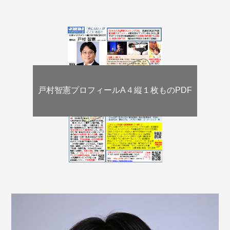
戸村智憲プロフィールA４縦１枚ものPDF