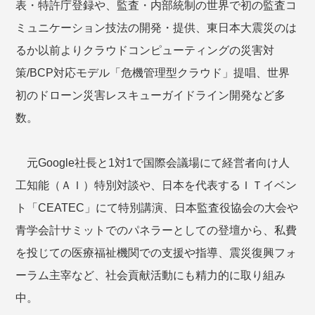
表・特許庁登録や、監査・内部統制の世界で初の監査コ
ミュニケーション技法の開発・提供、東日本大震災のは
るか以前よりクラウドコンピューティングの災害対
策/BCP対応モデル「危機管理型クラウド」提唱、世界
初のドローン災害レスキューガイドライン開発など多
数。
元Google社長と1対1で国際会議場にて経営者向け人
工知能（ＡＩ）特別対談や、日本を代表するＩＴイベン
ト「CEATEC」にて特別講演、日本監査役協会の大会や
青学会計サミットでのパネラーとしての登壇から、私費
を投じての医療福祉機関での支援や指導、震災復興フォ
ーラム主宰など、社会貢献活動にも精力的に取り組み
中。