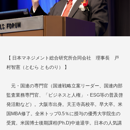
【 日本マネジメント総合研究所合同会社 理事長 戸
村智憲（とむら とものり） 】
元・国連の専門官（国連戦略立案リーダー、国連内部
監査業務専門官、「ビジネスと人権」・ESG等の普及啓
発活動など）。大阪市出身。天王寺高校卒。早大卒。米
国MBA修了。全米トップ0.5％に授与の優秀大学院生の
受賞。米国博士後期課程(Ph.D)中途退学。日本の人気講